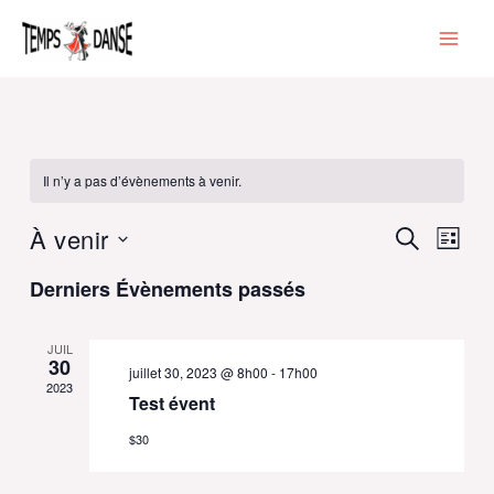
Aller
au
contenu
Il n’y a pas d’évènements à venir.
À venir
Recherche
Naviga
Recherche
Liste
et
de
Sélectionnez
Derniers Évènements passés
navigation
vues
une
de
Évène
date.
vues
JUIL
Évènements
30
juillet 30, 2023 @ 8h00
-
17h00
2023
Test évent
$30