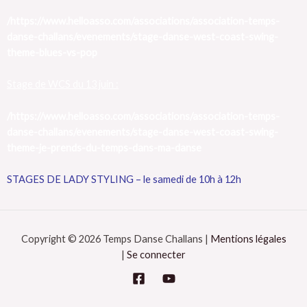
/https://www.helloasso.com/associations/association-temps-
danse-challans/evenements/stage-danse-west-coast-swing-
theme-blues-vs-pop
Stage de WCS du 13 juin :
/https://www.helloasso.c
om/associations/association-temps-
danse-challans/evenements/stage-danse-west-coast-swing-
theme-je-prends-du-temps-dans-ma-danse
STAGES DE LADY STYLING – le samedi de 10h à 12h
Copyright © 2026 Temps Danse Challans |
Mentions légales
|
Se connecter