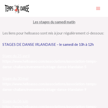
Aller
au
contenu
Les stages du samedi matin
Les liens pour helloasso sont mis à jour régulièrement ci-dessous:
STAGES DE DANSE IRLANDAISE – le samedi de 10h à 12h
Stage du 25 avril
https://www.helloasso.com/associations/association-temps-
danse-challans/evenements/stage-danse-irlandaise-5
Stage du 30 mai
https://www.helloasso.com/associations/association-temps-
danse-challans/evenements/stage-danse-irlandaise-9
Stage du 06 juin
https://www.helloasso.com/associations/association-temps-