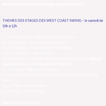
danse-challans/evenements/stage-danse-irlandaise-6
THEMES DES STAGES DES WEST COAST SWING – le samedi de
10h à 12h
1. Le 27 Septembre, « Joue avec tes connexions »
2. Le 4 Octobre, « Joue avec tes basiques »
3. Le 8 Novembre, « Jeux de pieds et variations »
4. Le 13 Décembre, « Musicalité »
5. Le 10 Janvier, « Danseuse libérée, danseur imaginatif »,
auberge
espagnole
le midi et
pratique libre de 14h à 17h
.
6. Le 7 Février, « Rallonge tes passes »
7. Le 4 Avril, « Départ pied gauche ou départ pied droit ( Wrong
Foot ) »
8. Le 23 Mai, « Blues Vs Pop »
9. Le 13 Juin, « Cats & Dogs »
Stage de WCS du 23 mai :